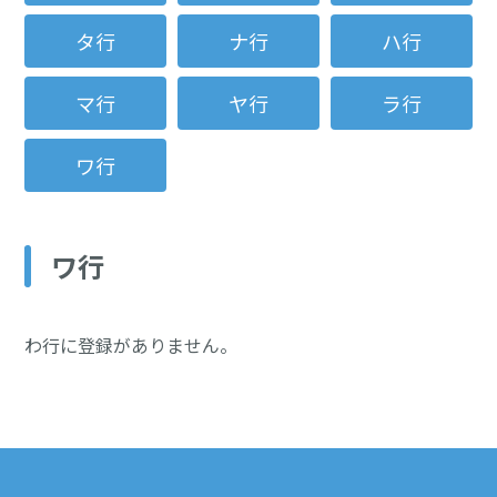
タ行
ナ行
ハ行
マ行
ヤ行
ラ行
ワ行
ワ行
わ行に登録がありません。