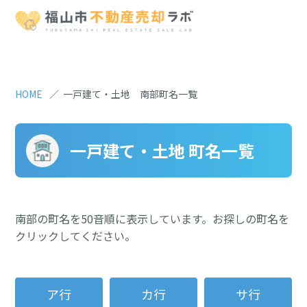
Array ( [search] => 南部 [idx] => ワ [uri] => /南部/
ワ/index.html [query] => )
HOME
一戸建て・土地 南部町名一覧
一戸建て・土地 町名一覧
南部の町名を50音順に表示しています。お探しの町名を
クリックしてください。
ア行
カ行
サ行