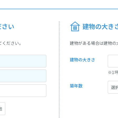
ださい
建物の大き
てください。
建物がある場合は建物の
建物の大きさ
※1
築年数
地